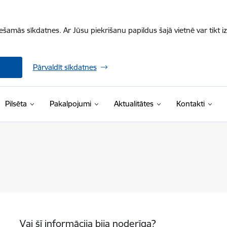
iešamās sīkdatnes. Ar Jūsu piekrišanu papildus šajā vietnē var tikt i
Pārvaldīt sīkdatnes
Pilsēta
Pakalpojumi
Aktualitātes
Kontakti
Vai šī informācija bija noderīga?