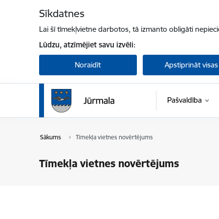
Pāriet uz lapas saturu
Sīkdatnes
Lai šī tīmekļvietne darbotos, tā izmanto obligāti nepiec
Lūdzu, atzīmējiet savu izvēli:
Noraidīt
Apstiprināt visas
Pašvaldība
Sākums
Tīmekļa vietnes novērtējums
Tīmekļa vietnes novērtējums