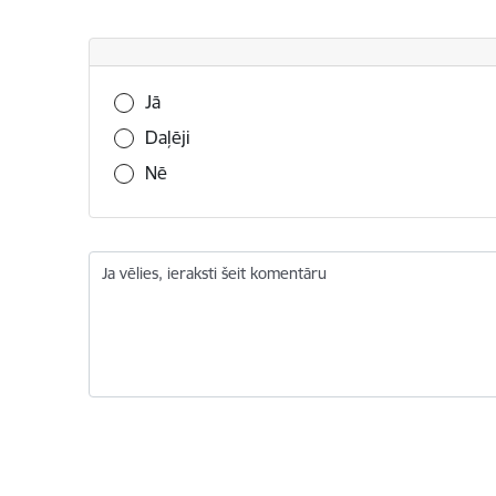
Vai šī informācija bija noderīga?
Jā
Daļēji
Nē
Ja vēlies, ieraksti šeit komentāru