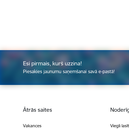
Esi pirmais, kurš uzzina!
Piesakies jaunumu saņemšanai savā e-pastā!
Kājene
Ātrās saites
Noderīg
Vakances
Viegli lasī