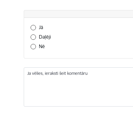
Vai šī informācija bija noderīga?
Jā
Daļēji
Nē
Ja vēlies, ieraksti šeit komentāru