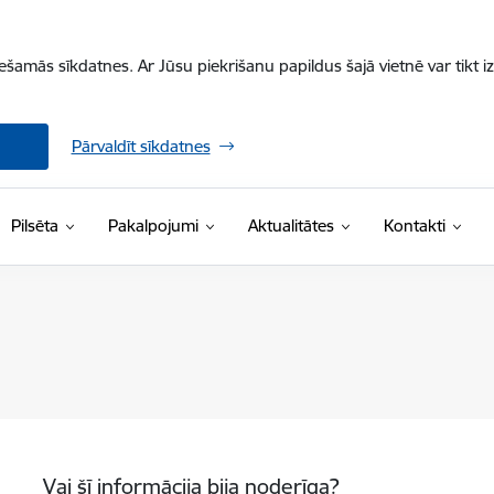
iešamās sīkdatnes. Ar Jūsu piekrišanu papildus šajā vietnē var tikt i
Pārvaldīt sīkdatnes
Pilsēta
Pakalpojumi
Aktualitātes
Kontakti
Vai šī informācija bija noderīga?