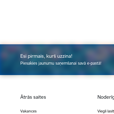
Esi pirmais, kurš uzzina!
Piesakies jaunumu saņemšanai savā e-pastā!
Kājene
Ātrās saites
Noderīg
Vakances
Viegli lasī