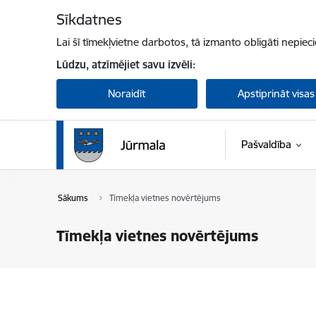
Pāriet uz lapas saturu
Sīkdatnes
Lai šī tīmekļvietne darbotos, tā izmanto obligāti nepiec
Lūdzu, atzīmējiet savu izvēli:
Noraidīt
Apstiprināt visas
Pašvaldība
Sākums
Tīmekļa vietnes novērtējums
Tīmekļa vietnes novērtējums