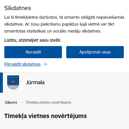
Pāriet uz lapas saturu
Sīkdatnes
Spied
lai meklētu
Enter
Lai šī tīmekļvietne darbotos, tā izmanto obligāti nepieciešamās
sīkdatnes. Ar Jūsu piekrišanu papildus šajā vietnē var tikt
izmantotas statistikas un sociālo mediju sīkdatnes.
Lūdzu, atzīmējiet savu izvēli:
Noraidīt
Apstiprināt visas
Pārvaldīt sīkdatnes
Sākums
Tīmekļa vietnes novērtējums
Tīmekļa vietnes novērtējums