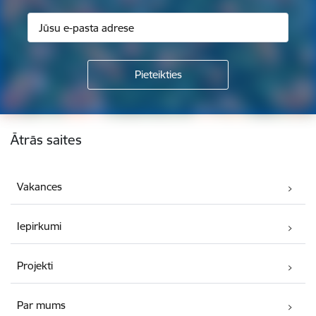
Kājene
Ātrās saites
Vakances
Iepirkumi
Projekti
Par mums