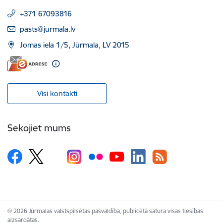
+371 67093816
E-pasts:
pasts@jurmala.lv
Jomas iela 1/5, Jūrmala, LV 2015
Visi kontakti
Sekojiet mums
© 2026 Jūrmalas valstspilsētas pašvaldība, publicētā satura visas tiesības
aizsargātas.