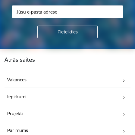
Kājene
Ātrās saites
Vakances
Iepirkumi
Projekti
Par mums