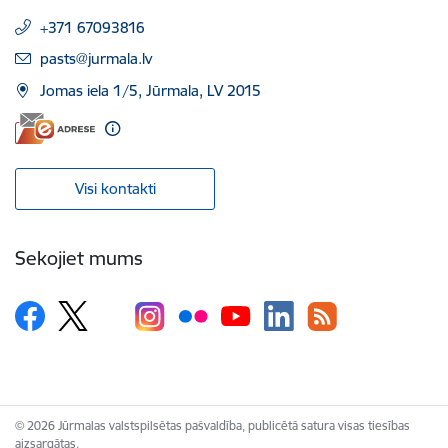
+371 67093816
E-pasts:
pasts@jurmala.lv
Jomas iela 1/5, Jūrmala, LV 2015
Visi kontakti
Sekojiet mums
© 2026 Jūrmalas valstspilsētas pašvaldība, publicētā satura visas tiesības
aizsargātas.