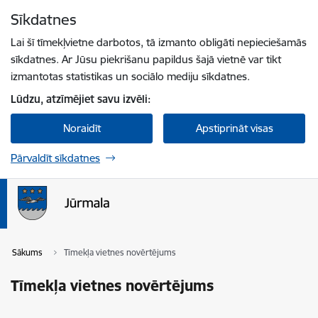
Pāriet uz lapas saturu
Sīkdatnes
Spied
lai meklētu
Enter
Lai šī tīmekļvietne darbotos, tā izmanto obligāti nepieciešamās
sīkdatnes. Ar Jūsu piekrišanu papildus šajā vietnē var tikt
izmantotas statistikas un sociālo mediju sīkdatnes.
Lūdzu, atzīmējiet savu izvēli:
Noraidīt
Apstiprināt visas
Pārvaldīt sīkdatnes
Sākums
Tīmekļa vietnes novērtējums
Tīmekļa vietnes novērtējums