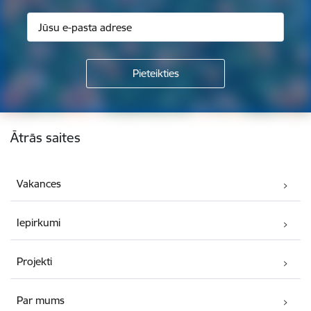
Kājene
Ātrās saites
Vakances
Iepirkumi
Projekti
Par mums