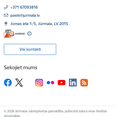
+371 67093816
E-pasts:
pasts@jurmala.lv
Jomas iela 1/5, Jūrmala, LV 2015
Visi kontakti
Sekojiet mums
© 2026 Jūrmalas valstspilsētas pašvaldība, publicētā satura visas tiesības
aizsargātas.