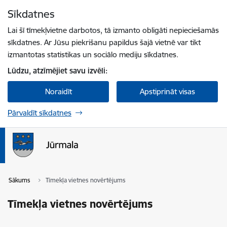
Pāriet uz lapas saturu
Sīkdatnes
Spied
lai meklētu
Enter
Lai šī tīmekļvietne darbotos, tā izmanto obligāti nepieciešamās
sīkdatnes. Ar Jūsu piekrišanu papildus šajā vietnē var tikt
izmantotas statistikas un sociālo mediju sīkdatnes.
Lūdzu, atzīmējiet savu izvēli:
Noraidīt
Apstiprināt visas
Pārvaldīt sīkdatnes
Sākums
Tīmekļa vietnes novērtējums
Tīmekļa vietnes novērtējums