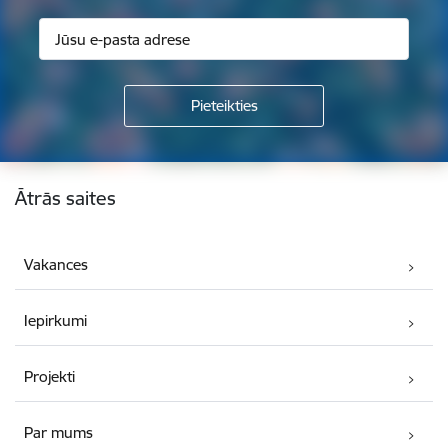
Kājene
Ātrās saites
Vakances
Iepirkumi
Projekti
Par mums