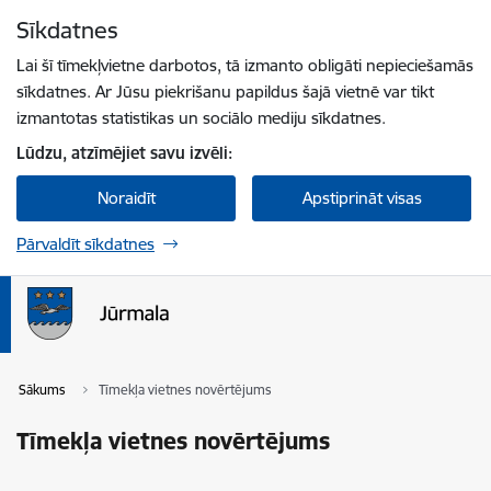
Pāriet uz lapas saturu
Sīkdatnes
Spied
lai meklētu
Enter
Lai šī tīmekļvietne darbotos, tā izmanto obligāti nepieciešamās
sīkdatnes. Ar Jūsu piekrišanu papildus šajā vietnē var tikt
izmantotas statistikas un sociālo mediju sīkdatnes.
Lūdzu, atzīmējiet savu izvēli:
Noraidīt
Apstiprināt visas
Pārvaldīt sīkdatnes
Sākums
Tīmekļa vietnes novērtējums
Tīmekļa vietnes novērtējums