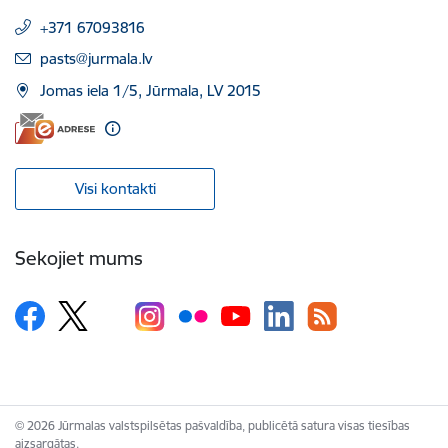
+371 67093816
E-pasts:
pasts@jurmala.lv
Jomas iela 1/5, Jūrmala, LV 2015
Visi kontakti
Sekojiet mums
© 2026 Jūrmalas valstspilsētas pašvaldība, publicētā satura visas tiesības
aizsargātas.