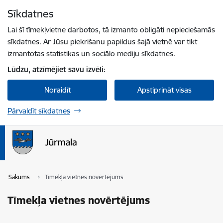
Pāriet uz lapas saturu
Sīkdatnes
Spied
lai meklētu
Enter
Lai šī tīmekļvietne darbotos, tā izmanto obligāti nepieciešamās
sīkdatnes. Ar Jūsu piekrišanu papildus šajā vietnē var tikt
izmantotas statistikas un sociālo mediju sīkdatnes.
Lūdzu, atzīmējiet savu izvēli:
Noraidīt
Apstiprināt visas
Pārvaldīt sīkdatnes
Sākums
Tīmekļa vietnes novērtējums
Tīmekļa vietnes novērtējums