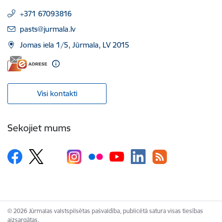
+371 67093816
E-pasts:
pasts@jurmala.lv
Jomas iela 1/5, Jūrmala, LV 2015
Visi kontakti
Sekojiet mums
© 2026 Jūrmalas valstspilsētas pašvaldība, publicētā satura visas tiesības
aizsargātas.