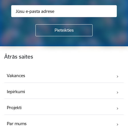
Kājene
Ātrās saites
Vakances
Iepirkumi
Projekti
Par mums