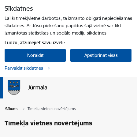
Pāriet uz lapas saturu
Sīkdatnes
Spied
lai meklētu
Enter
Lai šī tīmekļvietne darbotos, tā izmanto obligāti nepieciešamās
sīkdatnes. Ar Jūsu piekrišanu papildus šajā vietnē var tikt
izmantotas statistikas un sociālo mediju sīkdatnes.
Lūdzu, atzīmējiet savu izvēli:
Noraidīt
Apstiprināt visas
Pārvaldīt sīkdatnes
Sākums
Tīmekļa vietnes novērtējums
Tīmekļa vietnes novērtējums