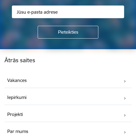
Kājene
Ātrās saites
Vakances
Iepirkumi
Projekti
Par mums