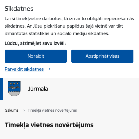
Pāriet uz lapas saturu
Sīkdatnes
Spied
lai meklētu
Enter
Lai šī tīmekļvietne darbotos, tā izmanto obligāti nepieciešamās
sīkdatnes. Ar Jūsu piekrišanu papildus šajā vietnē var tikt
izmantotas statistikas un sociālo mediju sīkdatnes.
Lūdzu, atzīmējiet savu izvēli:
Noraidīt
Apstiprināt visas
Pārvaldīt sīkdatnes
Sākums
Tīmekļa vietnes novērtējums
Tīmekļa vietnes novērtējums