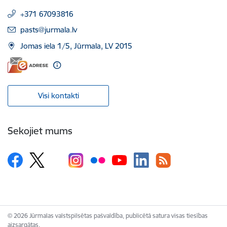
+371 67093816
E-pasts:
pasts@jurmala.lv
Jomas iela 1/5, Jūrmala, LV 2015
Visi kontakti
Sekojiet mums
© 2026 Jūrmalas valstspilsētas pašvaldība, publicētā satura visas tiesības
aizsargātas.