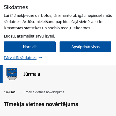
Pāriet uz lapas saturu
Sīkdatnes
Spied
lai meklētu
Enter
Lai šī tīmekļvietne darbotos, tā izmanto obligāti nepieciešamās
sīkdatnes. Ar Jūsu piekrišanu papildus šajā vietnē var tikt
izmantotas statistikas un sociālo mediju sīkdatnes.
Lūdzu, atzīmējiet savu izvēli:
Noraidīt
Apstiprināt visas
Pārvaldīt sīkdatnes
Sākums
Tīmekļa vietnes novērtējums
Tīmekļa vietnes novērtējums