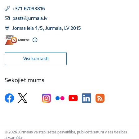
+371 67093816
E-pasts:
pasts@jurmala.lv
Jomas iela 1/5, Jūrmala, LV 2015
Visi kontakti
Sekojiet mums
© 2026 Jūrmalas valstspilsētas pašvaldība, publicētā satura visas tiesības
aizsargātas.