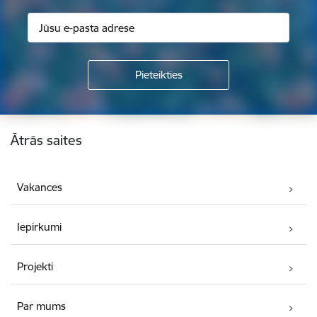
Kājene
Ātrās saites
Vakances
Iepirkumi
Projekti
Par mums